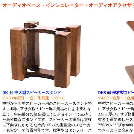
オーディオベース・インシュレーター・オーディオアクセサリー 
DK-40 中大型スピーカースタンド
DKS-60 桜材製ス
\68,000(税別・1台）耐荷重：100kg
\84,000
(税別・2台組
中型から大型スピーカー用のスピーカースタンドで
中型スピーカー用の
す。4隅にアサダ桜の10cm角の無垢材による支柱を
にアサダ桜の10c
立て、中央部分の桜合板によるジョイントで支持し
32mm厚のアサダ
た高性能なスタンドです。スピーカーの重量は支柱
響きを重要視したス
に下向きにかかるため約100kgの重量級のスピーカ
250(W)x360(D)
ーも安定して設置可能です。標準型はタンノイ・ス
できるように窪みが