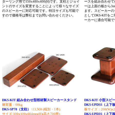
ターリング用で350x480x400(H)です。支柱とジョイ
ースを組み合わせて
ントのサイズを変更することによって様々なサイズ
ーは上面の板から3
のスピーカーに対応可能です。特注サイズも可能で
ます。スピーカーの
すので価格等は弊社までお問い合わせください。
としてDKS-KIT
ーカーに適合可能で
DKS-KIT 組み合わせ型桜材製スピーカースタンド
DKS-KIT 小型ス
耐荷重：60kg
DKS-UPDSS（上下
DKS-SP70（支柱）
\13,500
(税別・1本)
板サイズ：200(W)x24
サイズ:100x100x664mm(H)(高さ700用)
DKS-UPD3S（上下